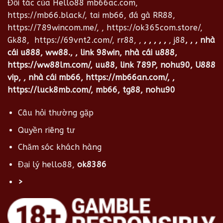
Đối tác của Hello88
mb66ac.com
,
https://mb66.black/
,
tai mb66
,
đá gà RR88
,
https://789wincom.me/
, ,
https://ok365com.store/
,
Gk88
,
https://69vnt2.com/
, rr88,
,
, , , , ,
,
j88
, , ,
nhà
cái u888
,
ww88.
, ,
link 98win
,
nhà cái u888
,
https://ww88lm.com/
,
uu88
,
link 789P
,
nohu90
,
U888
vip
, ,
nhà cái mb66
,
https://mb66an.com/
, ,
https://luck8mb.com/
,
mb66
,
tg88
,
nohu90
Câu hỏi thường gặp
Quyền riêng tư
Chăm sóc khách hàng
Đại lý hello88
,
ok8386
>