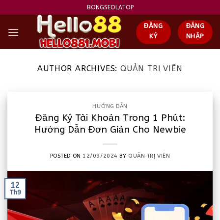
Skip
BONGSEOLATOP
to
ĐĂNG
ĐĂNG
content
KÝ
NHẬP
AUTHOR ARCHIVES:
QUẢN TRỊ VIÊN
HƯỚNG DẪN
Đăng Ký Tài Khoản Trong 1 Phút:
Hướng Dẫn Đơn Giản Cho Newbie
POSTED ON
12/09/2024
BY
QUẢN TRỊ VIÊN
12
Th9