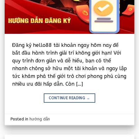
Đăng ký hello88 tài khoản ngay hôm nay để
bắt đầu hành trình giải trí không giới hạn! Với
quy trình đơn giản và dễ hiểu, bạn có thể
nhanh chóng sở hữu một tài khoản và ngay lập
tức khám phá thế giới trò chơi phong phú cùng
nhiều ưu đãi hấp dẫn. Còn […]
CONTINUE READING
→
Posted in
hướng dẫn