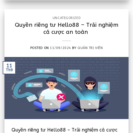
UNCATEGORIZED
Quyền riêng tư Hello88 – Trải nghiệm
cá cược an toàn
POSTED ON
11/09/2024
BY
QUẢN TRỊ VIÊN
11
Th9
Quyền riêng tư Hello88 – Trải nghiệm cá cược