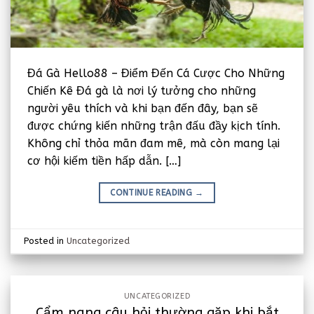
Đá Gà Hello88 – Điểm Đến Cá Cược Cho Những
Chiến Kê Đá gà là nơi lý tưởng cho những
người yêu thích và khi bạn đến đây, bạn sẽ
được chứng kiến những trận đấu đầy kịch tính.
Không chỉ thỏa mãn đam mê, mà còn mang lại
cơ hội kiếm tiền hấp dẫn. […]
CONTINUE READING
→
Posted in
Uncategorized
UNCATEGORIZED
Cẩm nang câu hỏi thường gặp khi bắt