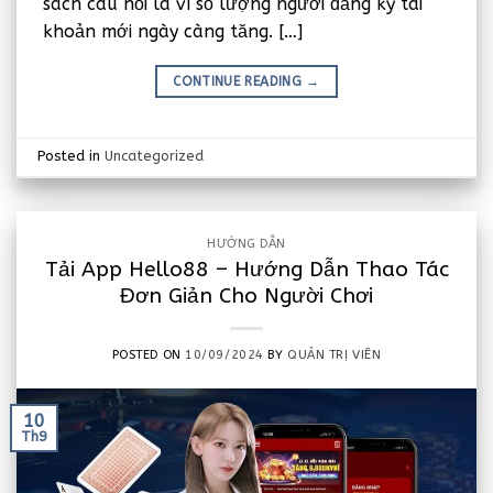
sách câu hỏi là vì số lượng người đăng ký tài
khoản mới ngày càng tăng. […]
CONTINUE READING
→
Posted in
Uncategorized
HƯỚNG DẪN
Tải App Hello88 – Hướng Dẫn Thao Tác
Đơn Giản Cho Người Chơi
POSTED ON
10/09/2024
BY
QUẢN TRỊ VIÊN
10
Th9