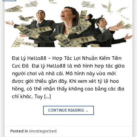
Đại Lý Hello88 – Hợp Tác Lợi Nhuận Kiếm Tiền
Cực Đã Đại lý Hello88 là mô hình hợp tác giữa
người chơi và nhà cái. Mô hình này vừa mới
được giới thiệu gần đây. Khi xem xét tỷ lệ hoa
hồng, có thể nhận thấy không cao bằng các địa
chỉ khác. Tuy […]
CONTINUE READING
→
Posted in
Uncategorized