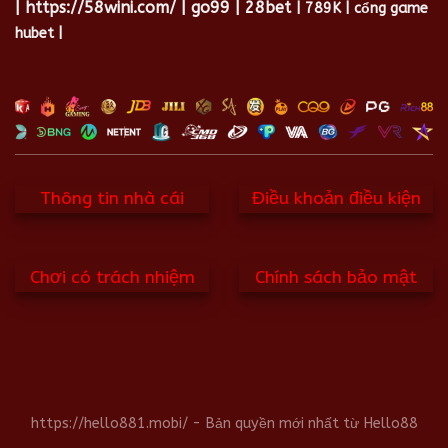
|
https://58wini.com/
|
go99
|
28bet
|
789K
|
cổng game
hubet
|
Thông tin nhà cái
Điều khoản điều kiện
Chơi có trách nhiệm
Chính sách bảo mật
https://hello881.mobi/ - Bản quyền mới nhất từ Hello88