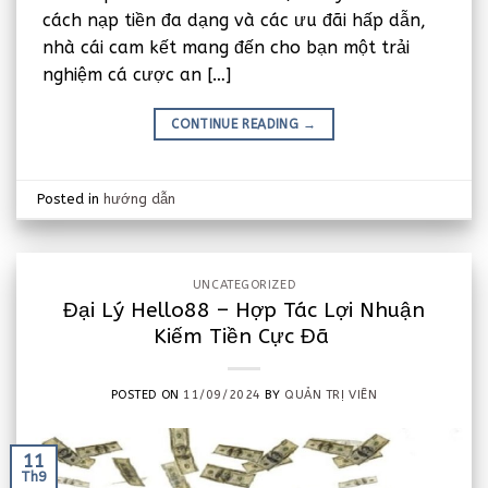
cách nạp tiền đa dạng và các ưu đãi hấp dẫn,
nhà cái cam kết mang đến cho bạn một trải
nghiệm cá cược an […]
CONTINUE READING
→
Posted in
hướng dẫn
UNCATEGORIZED
Đại Lý Hello88 – Hợp Tác Lợi Nhuận
Kiếm Tiền Cực Đã
POSTED ON
11/09/2024
BY
QUẢN TRỊ VIÊN
11
Th9