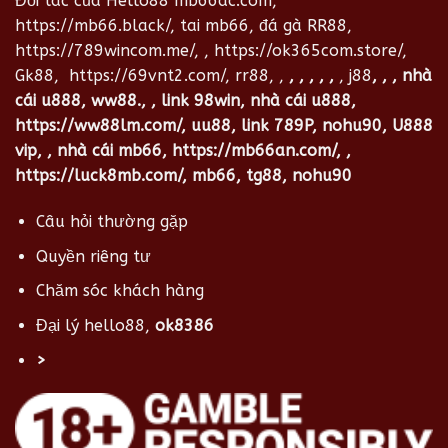
Đối tác của Hello88
mb66ac.com
,
https://mb66.black/
,
tai mb66
,
đá gà RR88
,
https://789wincom.me/
, ,
https://ok365com.store/
,
Gk88
,
https://69vnt2.com/
, rr88,
,
, , , , ,
,
j88
, , ,
nhà
cái u888
,
ww88.
, ,
link 98win
,
nhà cái u888
,
https://ww88lm.com/
,
uu88
,
link 789P
,
nohu90
,
U888
vip
, ,
nhà cái mb66
,
https://mb66an.com/
, ,
https://luck8mb.com/
,
mb66
,
tg88
,
nohu90
Câu hỏi thường gặp
Quyền riêng tư
Chăm sóc khách hàng
Đại lý hello88
,
ok8386
>