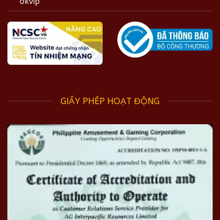
okvip
GIẤY PHÉP HOẠT ĐỘNG