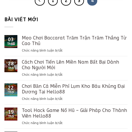
1
2
3
4
BÀI VIẾT MỚI
Mẹo Chơi Baccarat Trăm Trận Trăm Thắng Từ
03
Cao Thủ
Th10
ở
Chức năng bình luận bị tắt
Mẹo
Chơi
Cách Chơi Tiến Lên Miền Nam Bất Bại Dành
28
Baccarat
Cho Người Mới
Th9
Trăm
ở
Chức năng bình luận bị tắt
Trận
Cách
Trăm
Chơi
Chơi Băn Cá Miễn Phí Lụm Kho Báu Khủng Đại
Thắng
22
Tiến
Từ
Dương Tại Hello88
Th9
Lên
Cao
ở
Chức năng bình luận bị tắt
Miền
Thủ
Chơi
Nam
Băn
Tool Hack Game Nổ Hũ – Giải Pháp Cho Thành
Bất
19
Cá
Bại
Viên Hello88
Th9
Miễn
Dành
ở
Chức năng bình luận bị tắt
Phí
Cho
Tool
Lụm
Người