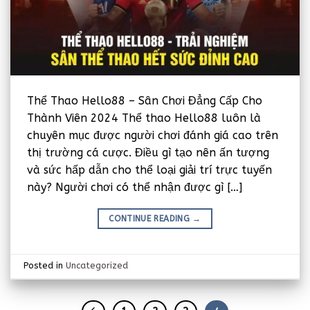
Thể Thao Hello88 – Sân Chơi Đẳng Cấp Cho
Thành Viên 2024 Thể thao Hello88 luôn là
chuyên mục được người chơi đánh giá cao trên
thị trường cá cược. Điều gì tạo nên ấn tượng
và sức hấp dẫn cho thể loại giải trí trực tuyến
này? Người chơi có thể nhận được gì […]
CONTINUE READING
→
Posted in
Uncategorized