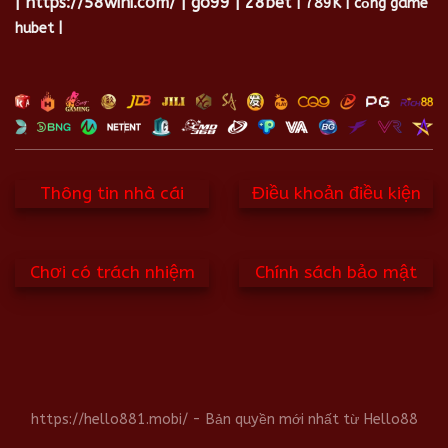
|
https://58wini.com/
|
go99
|
28bet
|
789K
|
cổng game
hubet
|
Thông tin nhà cái
Điều khoản điều kiện
Chơi có trách nhiệm
Chính sách bảo mật
https://hello881.mobi/ - Bản quyền mới nhất từ Hello88