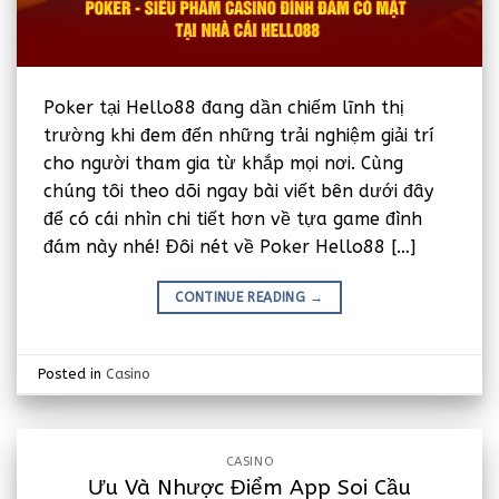
Poker tại Hello88 đang dần chiếm lĩnh thị
trường khi đem đến những trải nghiệm giải trí
cho người tham gia từ khắp mọi nơi. Cùng
chúng tôi theo dõi ngay bài viết bên dưới đây
để có cái nhìn chi tiết hơn về tựa game đình
đám này nhé! Đôi nét về Poker Hello88 […]
CONTINUE READING
→
Posted in
Casino
CASINO
Ưu Và Nhược Điểm App Soi Cầu