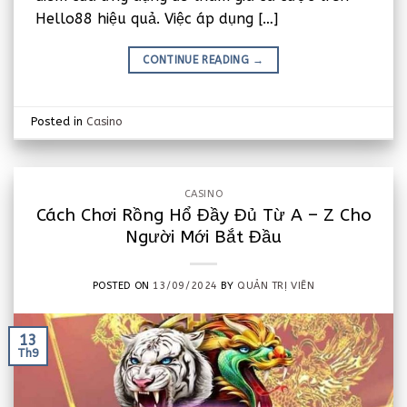
Hello88 hiệu quả. Việc áp dụng […]
CONTINUE READING
→
Posted in
Casino
CASINO
Cách Chơi Rồng Hổ Đầy Đủ Từ A – Z Cho
Người Mới Bắt Đầu
POSTED ON
13/09/2024
BY
QUẢN TRỊ VIÊN
13
Th9