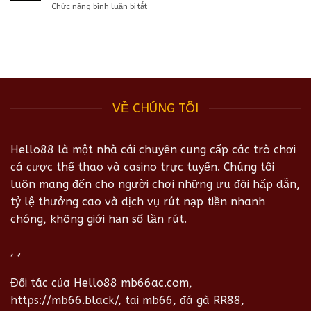
ở
Chức năng bình luận bị tắt
Hũ
Đại
Kèo
–
Dương
Chấp
Giải
Tại
Là
Pháp
Hello88
Gì
Cho
Mà
Thành
Lại
Viên
Khiến
Hello88
Người
VỀ CHÚNG TÔI
Chơi
Hứng
Thú?
Hello88
là một nhà cái chuyên cung cấp các trò chơi
cá cược thể thao và casino trực tuyến. Chúng tôi
luôn mang đến cho người chơi những ưu đãi hấp dẫn,
tỷ lệ thưởng cao và dịch vụ rút nạp tiền nhanh
chóng, không giới hạn số lần rút.
,
,
Đối tác của Hello88
mb66ac.com
,
https://mb66.black/
,
tai mb66
,
đá gà RR88
,