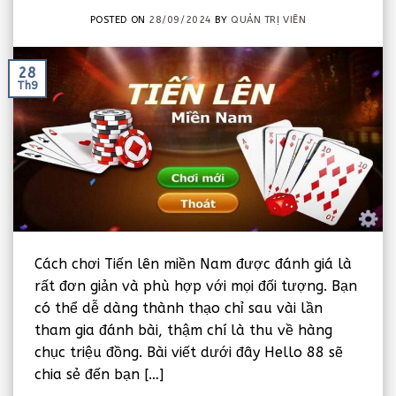
POSTED ON
28/09/2024
BY
QUẢN TRỊ VIÊN
28
Th9
Cách chơi Tiến lên miền Nam được đánh giá là
rất đơn giản và phù hợp với mọi đối tượng. Bạn
có thể dễ dàng thành thạo chỉ sau vài lần
tham gia đánh bài, thậm chí là thu về hàng
chục triệu đồng. Bài viết dưới đây Hello 88 sẽ
chia sẻ đến bạn […]