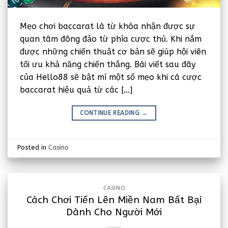
Mẹo chơi baccarat là từ khóa nhận được sự
quan tâm đông đảo từ phía cược thủ. Khi nắm
được những chiến thuật cơ bản sẽ giúp hội viên
tối ưu khả năng chiến thắng. Bài viết sau đây
của Hello88 sẽ bật mí một số mẹo khi cá cược
baccarat hiệu quả từ các […]
CONTINUE READING
→
Posted in
Casino
CASINO
Cách Chơi Tiến Lên Miền Nam Bất Bại
Dành Cho Người Mới