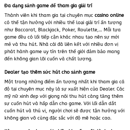
Đa dạng sảnh game để tham gia giải trí
Thành viên khi tham gia tại chuyên mục
casino
online
có thể tận hưởng với nhiều thể loại giải trí ấn tượng
như Baccarat, Blackjack, Poker, Roulette,… Mỗi tựa
game đều có lối tiếp cận khác nhau tạo nên sự mới
mẻ và thu hút. Nhà cái đã liên kết với nhiều đơn vị
phát hành game uy tín trên thế giới đảm bảo mang
đến không gian lôi cuốn và chất lượng.
Dealer tạo thêm sức hút cho sảnh game
Một trong những điểm ấn tượng nhất khi tham gia cá
độ tại chuyên mục này là sự xuất hiện của Dealer. Các
mỹ nữ xinh đẹp với giọng nói thu hút càng tăng thêm
sự cuốn hút và hấp dẫn cho game. Với lối dẫn dắt
cuốn hút và thú vị, người chơi sẽ được tận hưởng với
không gian vô cùng đặc sắc với độ mê hoặc cao.