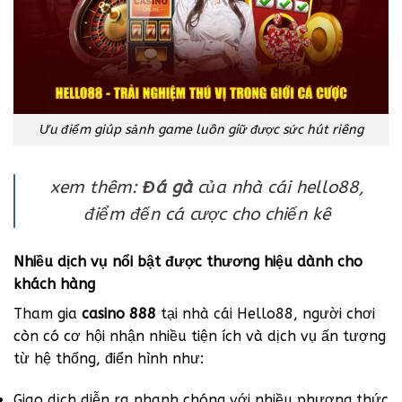
Ưu điểm giúp sảnh game luôn giữ được sức hút riêng
xem thêm:
Đá gà
của nhà cái hello88,
điểm đến cá cược cho chiến kê
Nhiều dịch vụ nổi bật được thương hiệu dành cho
khách hàng
Tham gia
casino 888
tại nhà cái Hello88, người chơi
còn có cơ hội nhận nhiều tiện ích và dịch vụ ấn tượng
từ hệ thống, điển hình như:
Giao dịch diễn ra nhanh chóng với nhiều phương thức