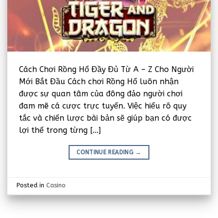
Cách Chơi Rồng Hổ Đầy Đủ Từ A – Z Cho Người
Mới Bắt Đầu Cách chơi Rồng Hổ luôn nhận
được sự quan tâm của đông đảo người chơi
đam mê cá cược trực tuyến. Việc hiểu rõ quy
tắc và chiến lược bài bản sẽ giúp bạn có được
lợi thế trong từng […]
CONTINUE READING
→
Posted in
Casino