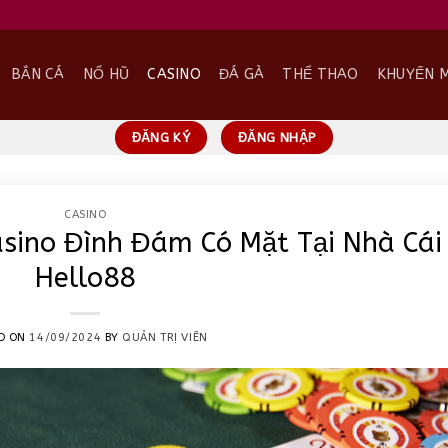
BẮN CÁ
NỔ HŨ
CASINO
ĐÁ GÀ
THỂ THAO
KHUYẾN M
ĐĂNG KÝ
ĐĂNG NHẬP
CASINO
asino Đình Đám Có Mặt Tại Nhà Cái
Hello88
D ON
14/09/2024
BY
QUẢN TRỊ VIÊN