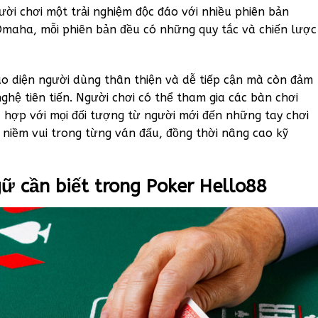
ời chơi một trải nghiệm độc đáo với nhiều phiên bản
maha, mỗi phiên bản đều có những quy tắc và chiến lược
ao diện người dùng thân thiện và dễ tiếp cận mà còn đảm
ghệ tiên tiến. Người chơi có thể tham gia các bàn chơi
 hợp với mọi đối tượng từ người mới đến những tay chơi
niềm vui trong từng ván đấu, đồng thời nâng cao kỹ
ữ cần biết trong Poker Hello88