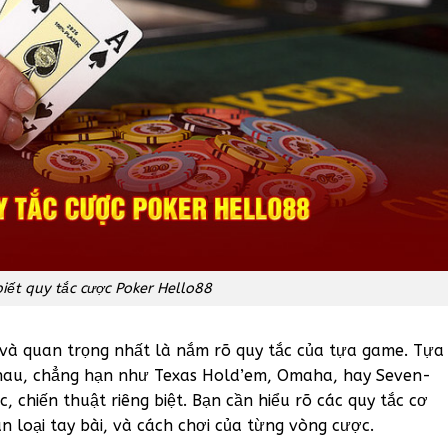
biết quy tắc cược Poker Hello88
 và quan trọng nhất là nắm rõ quy tắc của tựa game. Tựa
nhau, chẳng hạn như Texas Hold’em, Omaha, hay Seven-
, chiến thuật riêng biệt. Bạn cần hiểu rõ các quy tắc cơ
n loại tay bài, và cách chơi của từng vòng cược.