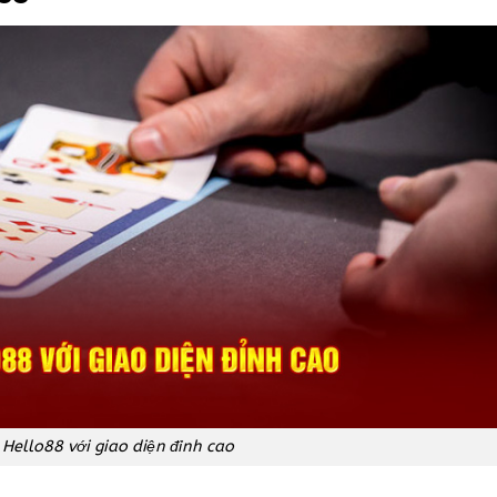
 Hello88 với giao diện đỉnh cao