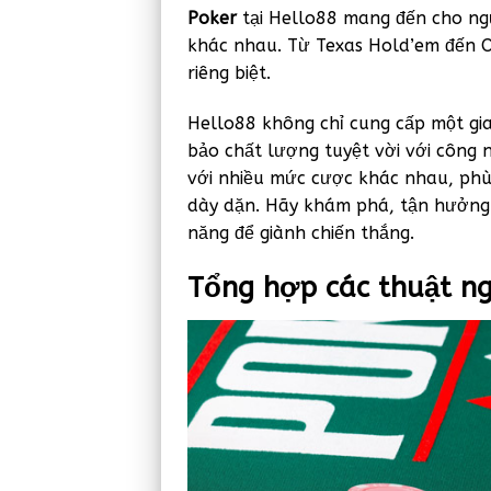
Poker
tại Hello88 mang đến cho ngư
khác nhau. Từ Texas Hold’em đến O
riêng biệt.
Hello88 không chỉ cung cấp một gi
bảo chất lượng tuyệt vời với công n
với nhiều mức cược khác nhau, phù
dày dặn. Hãy khám phá, tận hưởng 
năng để giành chiến thắng.
Tổng hợp các thuật ng