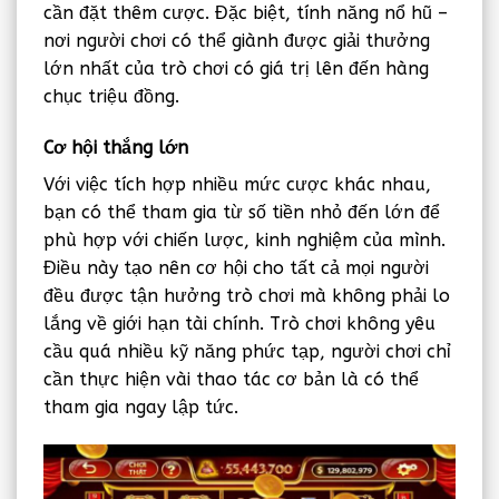
cần đặt thêm cược. Đặc biệt, tính năng nổ hũ –
nơi người chơi có thể giành được giải thưởng
lớn nhất của trò chơi có giá trị lên đến hàng
chục triệu đồng.
Cơ hội thắng lớn
Với việc tích hợp nhiều mức cược khác nhau,
bạn có thể tham gia từ số tiền nhỏ đến lớn để
phù hợp với chiến lược, kinh nghiệm của mình.
Điều này tạo nên cơ hội cho tất cả mọi người
đều được tận hưởng trò chơi mà không phải lo
lắng về giới hạn tài chính. Trò chơi không yêu
cầu quá nhiều kỹ năng phức tạp, người chơi chỉ
cần thực hiện vài thao tác cơ bản là có thể
tham gia ngay lập tức.