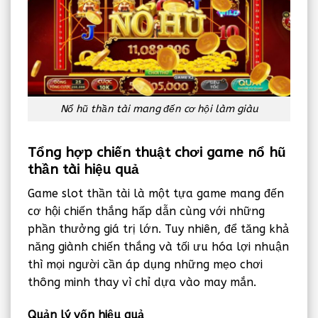
Nổ hũ thần tài mang đến cơ hội làm giàu
Tổng hợp chiến thuật chơi game nổ hũ
thần tài hiệu quả
Game slot thần tài là một tựa game mang đến
cơ hội chiến thắng hấp dẫn cùng với những
phần thưởng giá trị lớn. Tuy nhiên, để tăng khả
năng giành chiến thắng và tối ưu hóa lợi nhuận
thì mọi người cần áp dụng những mẹo chơi
thông minh thay vì chỉ dựa vào may mắn.
Quản lý vốn hiệu quả