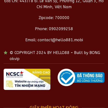
Địa Chỉ: 443/78 Đ. Lê Văn Sỹ, Phường 12, Quận 3, Hồ
Chí Minh, Việt Nam
Zipcode: 700000
Phone: 0902099258
Email:
contact@hello881.mobi
© COPYRIGHT 2024 BY
HELLO88
-
Built by BONG
okvip
GIẤY PHÉP HOẠT ĐỘNG