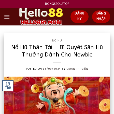
Skip
BONGSEOLATOP
to
ĐĂNG
ĐĂNG
content
KÝ
NHẬP
NỔ HŨ
Nổ Hũ Thần Tài – Bí Quyết Săn Hũ
Thưởng Dành Cho Newbie
POSTED ON
13/09/2024
BY
QUẢN TRỊ VIÊN
13
Th9