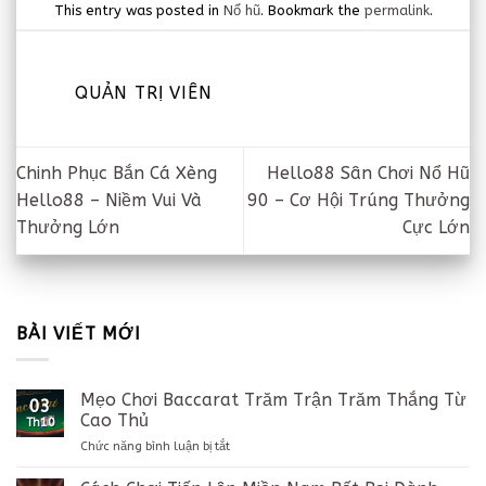
This entry was posted in
Nổ hũ
. Bookmark the
permalink
.
QUẢN TRỊ VIÊN
Chinh Phục Bắn Cá Xèng
Hello88 Sân Chơi Nổ Hũ
Hello88 – Niềm Vui Và
90 – Cơ Hội Trúng Thưởng
Thưởng Lớn
Cực Lớn
BÀI VIẾT MỚI
Mẹo Chơi Baccarat Trăm Trận Trăm Thắng Từ
03
Cao Thủ
Th10
ở
Chức năng bình luận bị tắt
Mẹo
Chơi