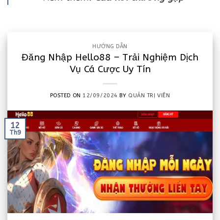
HƯỚNG DẪN
Đăng Nhập Hello88 – Trải Nghiệm Dịch
Vụ Cá Cược Uy Tín
POSTED ON
12/09/2024
BY
QUẢN TRỊ VIÊN
12
Th9