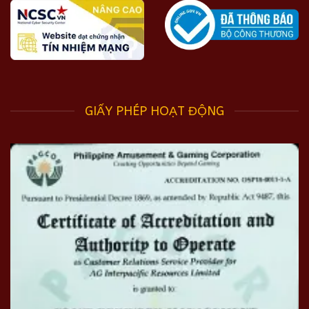
GIẤY PHÉP HOẠT ĐỘNG