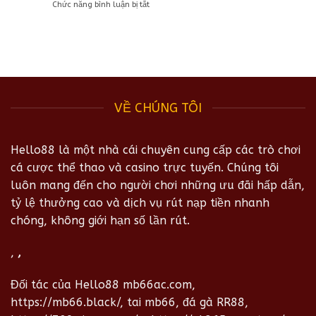
ở
Chức năng bình luận bị tắt
Hũ
Đại
Kèo
–
Dương
Chấp
Giải
Tại
Là
Pháp
Hello88
Gì
Cho
Mà
Thành
Lại
Viên
Khiến
Hello88
Người
VỀ CHÚNG TÔI
Chơi
Hứng
Thú?
Hello88
là một nhà cái chuyên cung cấp các trò chơi
cá cược thể thao và casino trực tuyến. Chúng tôi
luôn mang đến cho người chơi những ưu đãi hấp dẫn,
tỷ lệ thưởng cao và dịch vụ rút nạp tiền nhanh
chóng, không giới hạn số lần rút.
,
,
Đối tác của Hello88
mb66ac.com
,
https://mb66.black/
,
tai mb66
,
đá gà RR88
,