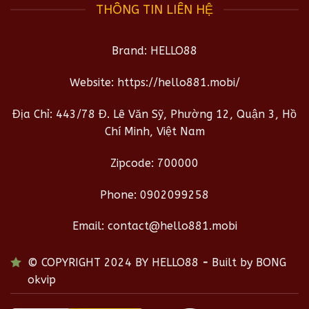
THÔNG TIN LIÊN HỆ
Brand: HELLO88
Website:
https://hello881.mobi/
Địa Chỉ: 443/78 Đ. Lê Văn Sỹ, Phường 12, Quận 3, Hồ
Chí Minh, Việt Nam
Zipcode: 700000
Phone: 0902099258
Email:
contact@hello881.mobi
© COPYRIGHT 2024 BY
HELLO88
-
Built by BONG
okvip