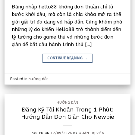
Đăng nhập hello88 không đơn thuần chỉ là
bước khởi đầu, mà còn là chìa khóa mở ra thế
giới giải trí đa dạng và hấp dẫn. Cùng khám phá
những lý do khiến Hello88 trở thành điểm đến
lý tưởng cho game thủ và những bước đơn
giản để bắt đầu hành trình thú […]
CONTINUE READING
→
Posted in
hướng dẫn
HƯỚNG DẪN
Đăng Ký Tài Khoản Trong 1 Phút:
Hướng Dẫn Đơn Giản Cho Newbie
POSTED ON
12/09/2024
BY
QUẢN TRỊ VIÊN