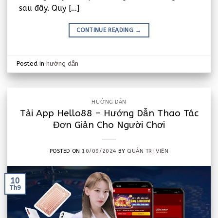
sau đây. Quy […]
CONTINUE READING
→
Posted in
hướng dẫn
HƯỚNG DẪN
Tải App Hello88 – Hướng Dẫn Thao Tác
Đơn Giản Cho Người Chơi
POSTED ON
10/09/2024
BY
QUẢN TRỊ VIÊN
10
Th9