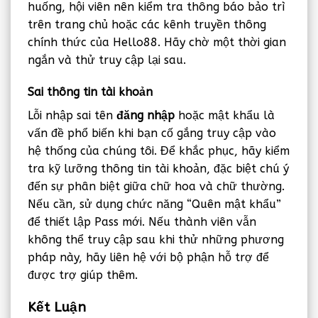
huống, hội viên nên kiểm tra thông báo bảo trì
trên trang chủ hoặc các kênh truyền thông
chính thức của Hello88. Hãy chờ một thời gian
ngắn và thử truy cập lại sau.
Sai thông tin tài khoản
Lỗi nhập sai tên
đăng nhập
hoặc mật khẩu là
vấn đề phổ biến khi bạn cố gắng truy cập vào
hệ thống của chúng tôi. Để khắc phục, hãy kiểm
tra kỹ lưỡng thông tin tài khoản, đặc biệt chú ý
đến sự phân biệt giữa chữ hoa và chữ thường.
Nếu cần, sử dụng chức năng “Quên mật khẩu”
để thiết lập Pass mới. Nếu thành viên vẫn
không thể truy cập sau khi thử những phương
pháp này, hãy liên hệ với bộ phận hỗ trợ để
được trợ giúp thêm.
Kết Luận