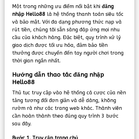
Một trong những ưu điểm nổi bật khi
đăng
nhập
Hello88
là hệ thống thanh toán siêu tốc
và bảo mật. Với đa dạng phương thức nạp và
rút tiền, chúng tôi sẵn sàng đáp ứng mọi nhu
cầu của khách hàng. Đặc biệt, quy trình xử lý
giao dịch được tối ưu hóa, đảm bảo tiền
thưởng được chuyển đến tay người chơi trong
thời gian ngắn nhất.
Hướng dẫn thao tác đăng nhập
Hello88
Thủ tục truy cập vào hệ thống cá cược của nền
tảng tương đối đơn giản và dễ dàng, không
rườm rà như các trang web khác. Thành viên
cần hoàn thành theo đúng quy trình 3 bước
sau đây.
Bước 1. Truy cập trang chủ