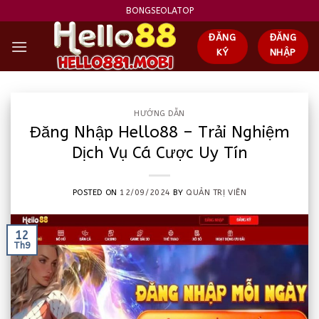
Skip
BONGSEOLATOP
to
ĐĂNG
ĐĂNG
content
KÝ
NHẬP
HƯỚNG DẪN
Đăng Nhập Hello88 – Trải Nghiệm
Dịch Vụ Cá Cược Uy Tín
POSTED ON
12/09/2024
BY
QUẢN TRỊ VIÊN
12
Th9