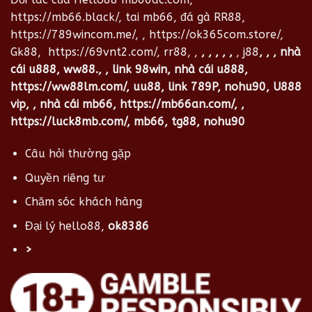
https://mb66.black/
,
tai mb66
,
đá gà RR88
,
https://789wincom.me/
, ,
https://ok365com.store/
,
Gk88
,
https://69vnt2.com/
, rr88,
,
, , , , ,
,
j88
, , ,
nhà
cái u888
,
ww88.
, ,
link 98win
,
nhà cái u888
,
https://ww88lm.com/
,
uu88
,
link 789P
,
nohu90
,
U888
vip
, ,
nhà cái mb66
,
https://mb66an.com/
, ,
https://luck8mb.com/
,
mb66
,
tg88
,
nohu90
Câu hỏi thường gặp
Quyền riêng tư
Chăm sóc khách hàng
Đại lý hello88
,
ok8386
>