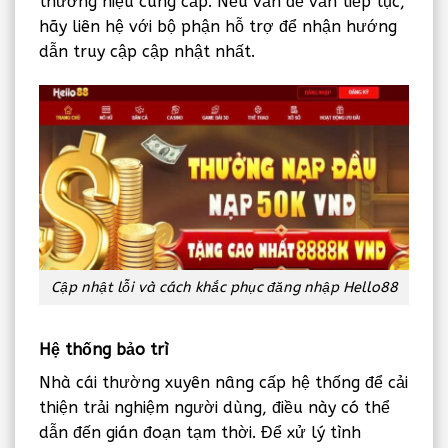
thương hiệu cung cấp. Nếu vấn đề vẫn tiếp tục,
hãy liên hệ với bộ phận hỗ trợ để nhận hướng
dẫn truy cập cập nhật nhất.
Cập nhật lỗi và cách khắc phục đăng nhập Hello88
Hệ thống bảo trì
Nhà cái thường xuyên nâng cấp hệ thống để cải
thiện trải nghiệm người dùng, điều này có thể
dẫn đến gián đoạn tạm thời. Để xử lý tình